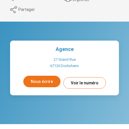
Partager
Agence
27 Grand Rue
67120
Dorlisheim
Nous écrire
Voir le numéro