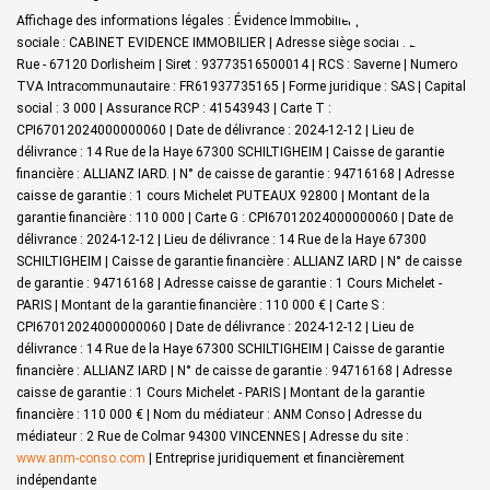
Affichage des informations légales : Évidence Immobilier | Raison
sociale : CABINET EVIDENCE IMMOBILIER | Adresse siège social : 27 Grand
Rue - 67120 Dorlisheim | Siret : 93773516500014 | RCS : Saverne | Numero
TVA Intracommunautaire : FR61937735165 | Forme juridique : SAS | Capital
social : 3 000 | Assurance RCP : 41543943 |
Carte T :
CPI67012024000000060 | Date de délivrance : 2024-12-12 | Lieu de
délivrance : 14 Rue de la Haye 67300 SCHILTIGHEIM | Caisse de garantie
financière : ALLIANZ IARD. | N° de caisse de garantie : 94716168 | Adresse
caisse de garantie : 1 cours Michelet PUTEAUX 92800 | Montant de la
garantie financière : 110 000 | Carte G : CPI67012024000000060 | Date de
délivrance : 2024-12-12 | Lieu de délivrance : 14 Rue de la Haye 67300
SCHILTIGHEIM | Caisse de garantie financière : ALLIANZ IARD | N° de caisse
de garantie : 94716168 | Adresse caisse de garantie : 1 Cours Michelet -
PARIS | Montant de la garantie financière : 110 000 € | Carte S :
CPI67012024000000060 | Date de délivrance : 2024-12-12 | Lieu de
délivrance : 14 Rue de la Haye 67300 SCHILTIGHEIM | Caisse de garantie
financière : ALLIANZ IARD | N° de caisse de garantie : 94716168 | Adresse
caisse de garantie : 1 Cours Michelet - PARIS | Montant de la garantie
financière : 110 000 € | Nom du médiateur : ANM Conso | Adresse du
médiateur : 2 Rue de Colmar 94300 VINCENNES | Adresse du site :
www.anm-conso.com
|
Entreprise juridiquement et financièrement
indépendante