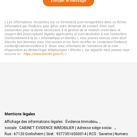
Envoyer le message
« Les informations recueillies sur ce formulaire sont enregistrées dans un fichier
informatisé par Évidence pour gérer votre demande de contact. Elles sont
conservées pour la durée nécessaire à la gestion de la relation client dans le
respect des prescriptions légales applicables et sont destinées à nos conseillers
Conformément à la loi « informatique et libertés », vous pouvez exercer votre droit
d'accès aux données vous concernant et les faire rectifier en contactant Évidence
contact@cabinet-evidence.fr. Nous vous informons de l'existence de la liste
d'opposition au démarchage téléphonique « Bloctel », sur laquelle vous pouvez vous
inscrire ici :
https://www.bloctel.gouv.fr/
»
Mentions légales
Affichage des informations légales : Évidence Immobilier | Raison
sociale : CABINET EVIDENCE IMMOBILIER | Adresse siège social : 27 Grand
Rue - 67120 Dorlisheim | Siret : 93773516500014 | RCS : Saverne | Numero