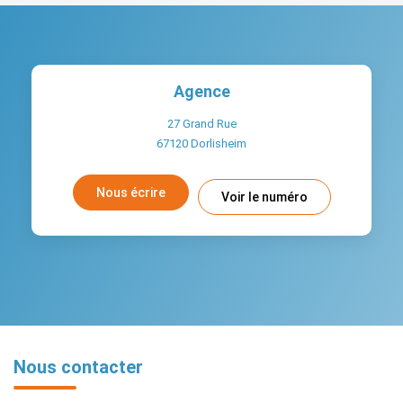
Agence
27 Grand Rue
67120
Dorlisheim
Nous écrire
Voir le numéro
Nous contacter