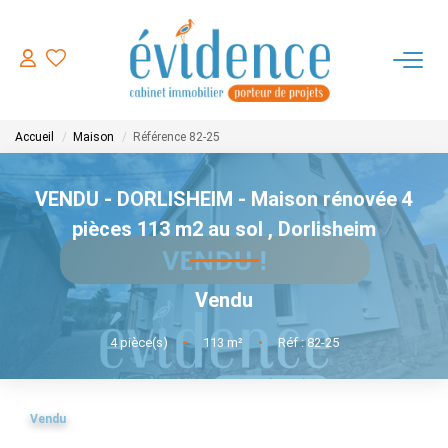
ACHETER
Accueil
Maison
Référence 82-25
LOUER
VENDU - DORLISHEIM - Maison rénovée 4
ESTIMER
pièces 113 m2 au sol
,
Dorlisheim
FAIRE GERER
Vendu
NOTRE AGENCE
4
pièce(s)
•
113
m²
•
Réf : 82-25
CONTACT
Vendu