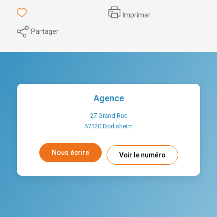
Imprimer
Partager
Agence
27 Grand Rue
67120
Dorlisheim
Nous écrire
Voir le numéro