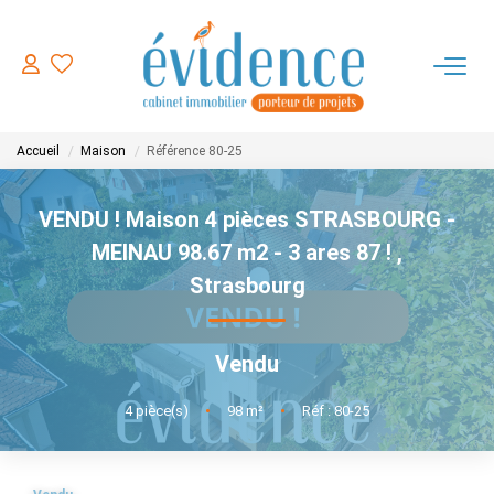
ACHETER
Accueil
Maison
Référence 80-25
LOUER
VENDU ! Maison 4 pièces STRASBOURG -
ESTIMER
MEINAU 98.67 m2 - 3 ares 87 !
,
Strasbourg
FAIRE GERER
Vendu
NOTRE AGENCE
4
pièce(s)
•
98
m²
•
Réf : 80-25
CONTACT