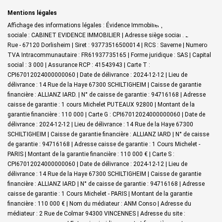
Mentions légales
Affichage des informations légales : Évidence Immobilier | Raison
sociale : CABINET EVIDENCE IMMOBILIER | Adresse siège social : 27 Grand
Rue - 67120 Dorlisheim | Siret : 93773516500014 | RCS : Saverne | Numero
TVA Intracommunautaire : FR61937735165 | Forme juridique : SAS | Capital
social : 3 000 | Assurance RCP : 41543943 |
Carte T :
CPI67012024000000060 | Date de délivrance : 2024-12-12 | Lieu de
délivrance : 14 Rue de la Haye 67300 SCHILTIGHEIM | Caisse de garantie
financière : ALLIANZ IARD. | N° de caisse de garantie : 94716168 | Adresse
caisse de garantie : 1 cours Michelet PUTEAUX 92800 | Montant de la
garantie financière : 110 000 | Carte G : CPI67012024000000060 | Date de
délivrance : 2024-12-12 | Lieu de délivrance : 14 Rue de la Haye 67300
SCHILTIGHEIM | Caisse de garantie financière : ALLIANZ IARD | N° de caisse
de garantie : 94716168 | Adresse caisse de garantie : 1 Cours Michelet -
PARIS | Montant de la garantie financière : 110 000 € | Carte S :
CPI67012024000000060 | Date de délivrance : 2024-12-12 | Lieu de
délivrance : 14 Rue de la Haye 67300 SCHILTIGHEIM | Caisse de garantie
financière : ALLIANZ IARD | N° de caisse de garantie : 94716168 | Adresse
caisse de garantie : 1 Cours Michelet - PARIS | Montant de la garantie
financière : 110 000 € | Nom du médiateur : ANM Conso | Adresse du
médiateur : 2 Rue de Colmar 94300 VINCENNES | Adresse du site :