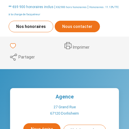
** €69 900
honoraires inclus
|
|
€62 900
hors honoraires
Honoraires : 11.13% TTC
à la charge de l'acquéreur
Nos honoraires
Nous contacter
Imprimer
Partager
Agence
27 Grand Rue
67120
Dorlisheim
Nous écrire