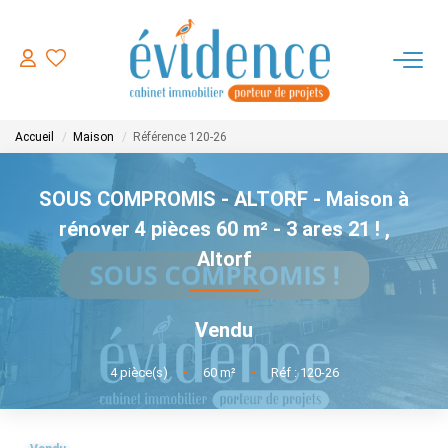
ACHETER
Accueil
Maison
Référence 120-26
LOUER
SOUS COMPROMIS - ALTORF - Maison à
ESTIMER
rénover 4 pièces 60 m² - 3 ares 21 !
,
Altorf
FAIRE GERER
Vendu
NOTRE AGENCE
4
pièce(s)
•
60
m²
•
Réf : 120-26
CONTACT