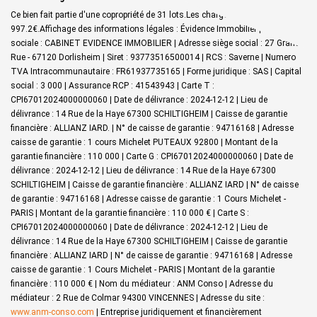
Ce bien fait partie d'une copropriété de 31 lots.Les charges annuelles sont de
997.2€.
Affichage des informations légales : Évidence Immobilier | Raison
sociale : CABINET EVIDENCE IMMOBILIER | Adresse siège social : 27 Grand
Rue - 67120 Dorlisheim | Siret : 93773516500014 | RCS : Saverne | Numero
TVA Intracommunautaire : FR61937735165 | Forme juridique : SAS | Capital
social : 3 000 | Assurance RCP : 41543943 |
Carte T :
CPI67012024000000060 | Date de délivrance : 2024-12-12 | Lieu de
délivrance : 14 Rue de la Haye 67300 SCHILTIGHEIM | Caisse de garantie
financière : ALLIANZ IARD. | N° de caisse de garantie : 94716168 | Adresse
caisse de garantie : 1 cours Michelet PUTEAUX 92800 | Montant de la
garantie financière : 110 000 | Carte G : CPI67012024000000060 | Date de
délivrance : 2024-12-12 | Lieu de délivrance : 14 Rue de la Haye 67300
SCHILTIGHEIM | Caisse de garantie financière : ALLIANZ IARD | N° de caisse
de garantie : 94716168 | Adresse caisse de garantie : 1 Cours Michelet -
PARIS | Montant de la garantie financière : 110 000 € | Carte S :
CPI67012024000000060 | Date de délivrance : 2024-12-12 | Lieu de
délivrance : 14 Rue de la Haye 67300 SCHILTIGHEIM | Caisse de garantie
financière : ALLIANZ IARD | N° de caisse de garantie : 94716168 | Adresse
caisse de garantie : 1 Cours Michelet - PARIS | Montant de la garantie
financière : 110 000 € | Nom du médiateur : ANM Conso | Adresse du
médiateur : 2 Rue de Colmar 94300 VINCENNES | Adresse du site :
www.anm-conso.com
|
Entreprise juridiquement et financièrement