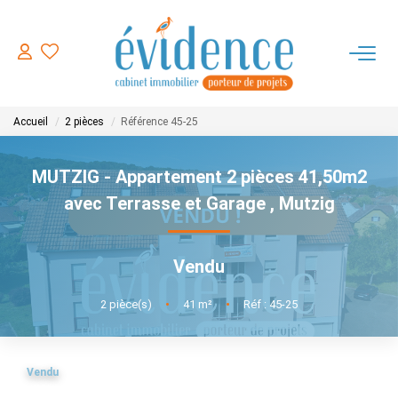
ACHETER
Accueil
2 pièces
Référence 45-25
LOUER
MUTZIG - Appartement 2 pièces 41,50m2
ESTIMER
avec Terrasse et Garage
,
Mutzig
FAIRE GERER
Vendu
NOTRE AGENCE
2
pièce(s)
•
41
m²
•
Réf : 45-25
CONTACT
Vendu