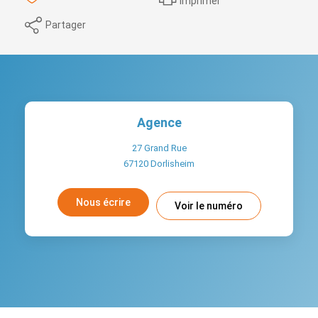
Imprimer
Partager
Agence
27 Grand Rue
67120
Dorlisheim
Nous écrire
Voir le numéro