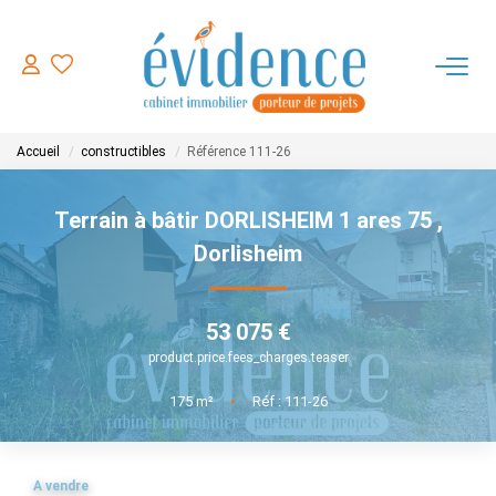
ACHETER
Accueil
constructibles
Référence 111-26
LOUER
Terrain à bâtir DORLISHEIM 1 ares 75
,
ESTIMER
Dorlisheim
FAIRE GERER
53 075 €
product.price.fees_charges.teaser
NOTRE AGENCE
175
m²
•
Réf : 111-26
CONTACT
A vendre