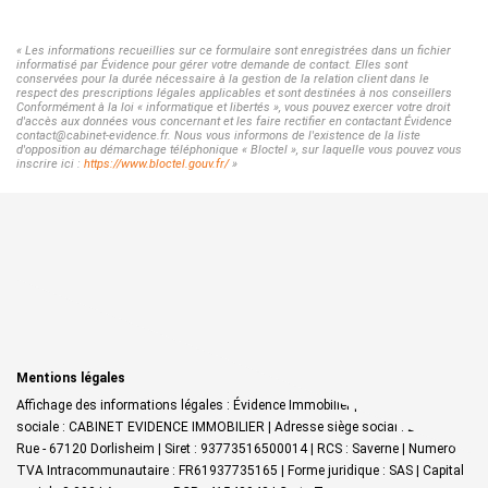
« Les informations recueillies sur ce formulaire sont enregistrées dans un fichier
informatisé par Évidence pour gérer votre demande de contact. Elles sont
conservées pour la durée nécessaire à la gestion de la relation client dans le
respect des prescriptions légales applicables et sont destinées à nos conseillers
Conformément à la loi « informatique et libertés », vous pouvez exercer votre droit
d'accès aux données vous concernant et les faire rectifier en contactant Évidence
contact@cabinet-evidence.fr. Nous vous informons de l'existence de la liste
d'opposition au démarchage téléphonique « Bloctel », sur laquelle vous pouvez vous
inscrire ici :
https://www.bloctel.gouv.fr/
»
Mentions légales
Affichage des informations légales : Évidence Immobilier | Raison
sociale : CABINET EVIDENCE IMMOBILIER | Adresse siège social : 27 Grand
Rue - 67120 Dorlisheim | Siret : 93773516500014 | RCS : Saverne | Numero
TVA Intracommunautaire : FR61937735165 | Forme juridique : SAS | Capital