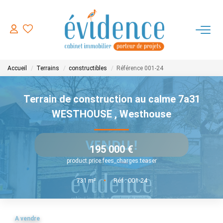
ACHETER
Accueil
Terrains
constructibles
Référence 001-24
LOUER
Terrain de construction au calme 7a31
ESTIMER
WESTHOUSE
,
Westhouse
FAIRE GERER
195 000 €
product.price.fees_charges.teaser
NOTRE AGENCE
731
m²
•
Réf : 001-24
CONTACT
A vendre