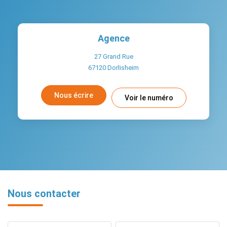
Agence
27 Grand Rue
67120
Dorlisheim
Nous écrire
Voir le numéro
Nous contacter