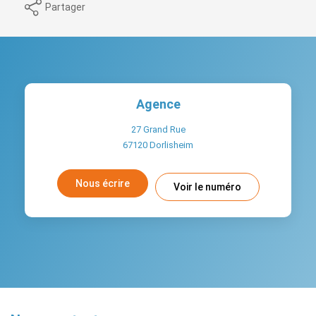
Partager
Agence
27 Grand Rue
67120
Dorlisheim
Nous écrire
Voir le numéro