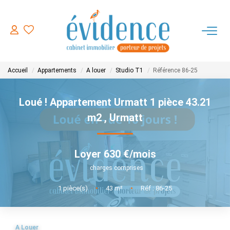
ACHETER
Accueil
Appartements
A louer
Studio T1
Référence 86-25
LOUER
Loué ! Appartement Urmatt 1 pièce 43.21
ESTIMER
m2
,
Urmatt
FAIRE GERER
Loyer 630 €/mois
charges comprises
NOTRE AGENCE
1
pièce(s)
•
43
m²
•
Réf : 86-25
CONTACT
A Louer