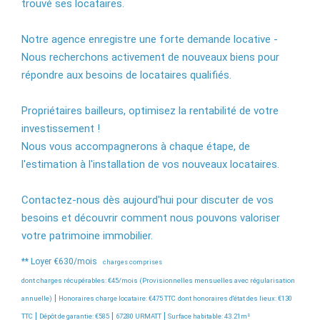
trouvé ses locataires.
Notre agence enregistre une forte demande locative -
Nous recherchons activement de nouveaux biens pour
répondre aux besoins de locataires qualifiés.
Propriétaires bailleurs, optimisez la rentabilité de votre
investissement !
Nous vous accompagnerons à chaque étape, de
l'estimation à l'installation de vos nouveaux locataires.
Contactez-nous dès aujourd'hui pour discuter de vos
besoins et découvrir comment nous pouvons valoriser
votre patrimoine immobilier.
**
Loyer €630/mois
charges comprises
dont charges récupérables: €45/mois (Provisionnelles mensuelles avec régularisation
|
annuelle)
Honoraires charge locataire: €475 TTC
dont honoraires d'état des lieux: €130
|
|
|
TTC
Dépôt de garantie: €585
67280 URMATT
Surface habitable: 43.21m²