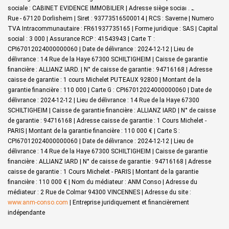
sociale : CABINET EVIDENCE IMMOBILIER | Adresse siège social : 27 Grand
Rue - 67120 Dorlisheim | Siret : 93773516500014 | RCS : Saverne | Numero
TVA Intracommunautaire : FR61937735165 | Forme juridique : SAS | Capital
social : 3 000 | Assurance RCP : 41543943 |
Carte T :
CPI67012024000000060 | Date de délivrance : 2024-12-12 | Lieu de
délivrance : 14 Rue de la Haye 67300 SCHILTIGHEIM | Caisse de garantie
financière : ALLIANZ IARD. | N° de caisse de garantie : 94716168 | Adresse
caisse de garantie : 1 cours Michelet PUTEAUX 92800 | Montant de la
garantie financière : 110 000 | Carte G : CPI67012024000000060 | Date de
délivrance : 2024-12-12 | Lieu de délivrance : 14 Rue de la Haye 67300
SCHILTIGHEIM | Caisse de garantie financière : ALLIANZ IARD | N° de caisse
de garantie : 94716168 | Adresse caisse de garantie : 1 Cours Michelet -
PARIS | Montant de la garantie financière : 110 000 € | Carte S :
CPI67012024000000060 | Date de délivrance : 2024-12-12 | Lieu de
délivrance : 14 Rue de la Haye 67300 SCHILTIGHEIM | Caisse de garantie
financière : ALLIANZ IARD | N° de caisse de garantie : 94716168 | Adresse
caisse de garantie : 1 Cours Michelet - PARIS | Montant de la garantie
financière : 110 000 € | Nom du médiateur : ANM Conso | Adresse du
médiateur : 2 Rue de Colmar 94300 VINCENNES | Adresse du site :
www.anm-conso.com
|
Entreprise juridiquement et financièrement
indépendante