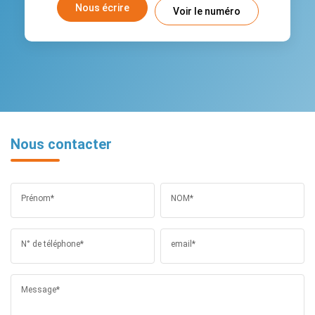
Nous écrire
Voir le numéro
Nous contacter
Prénom*
NOM*
N° de téléphone*
email*
Message*