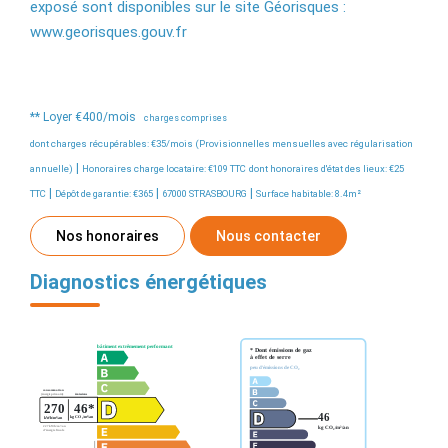
exposé sont disponibles sur le site Géorisques :
www.georisques.gouv.fr
**
Loyer €400/mois
charges comprises
dont charges récupérables: €35/mois (Provisionnelles mensuelles avec régularisation
|
annuelle)
Honoraires charge locataire: €109 TTC
dont honoraires d'état des lieux: €25
|
|
|
TTC
Dépôt de garantie: €365
67000 STRASBOURG
Surface habitable: 8.4m²
Nos honoraires
Nous contacter
Diagnostics énergétiques