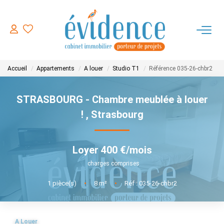
ACHETER
Accueil
Appartements
A louer
Studio T1
Référence 035-26-chbr2
LOUER
STRASBOURG - Chambre meublée à louer
ESTIMER
!
,
Strasbourg
FAIRE GERER
Loyer 400 €/mois
charges comprises
NOTRE AGENCE
1
pièce(s)
•
8
m²
•
Réf : 035-26-chbr2
CONTACT
A Louer