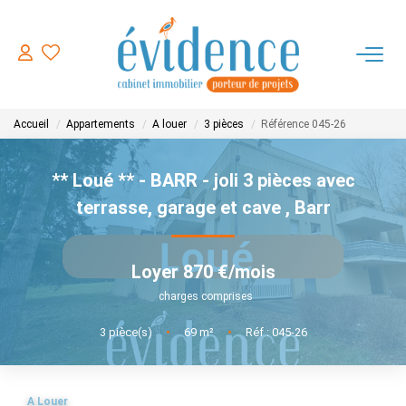
ACHETER
Accueil
Appartements
A louer
3 pièces
Référence 045-26
LOUER
** Loué ** - BARR - joli 3 pièces avec
ESTIMER
terrasse, garage et cave
,
Barr
FAIRE GERER
Loyer 870 €/mois
charges comprises
NOTRE AGENCE
3
pièce(s)
•
69
m²
•
Réf : 045-26
CONTACT
A Louer