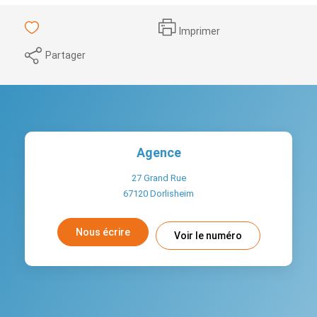
Imprimer
Partager
Agence
27 Grand Rue
67120
Dorlisheim
Nous écrire
Voir le numéro