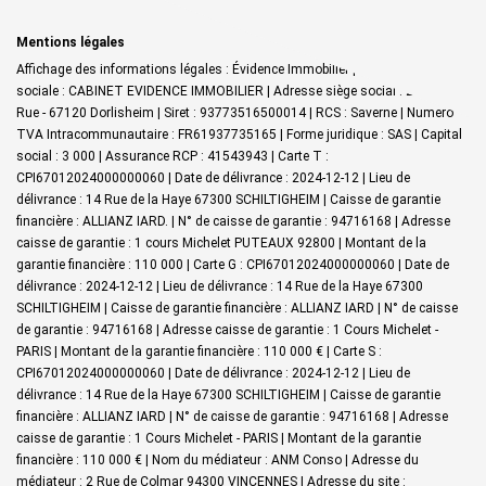
Mentions légales
Affichage des informations légales : Évidence Immobilier | Raison
sociale : CABINET EVIDENCE IMMOBILIER | Adresse siège social : 27 Grand
Rue - 67120 Dorlisheim | Siret : 93773516500014 | RCS : Saverne | Numero
TVA Intracommunautaire : FR61937735165 | Forme juridique : SAS | Capital
social : 3 000 | Assurance RCP : 41543943 |
Carte T :
CPI67012024000000060 | Date de délivrance : 2024-12-12 | Lieu de
délivrance : 14 Rue de la Haye 67300 SCHILTIGHEIM | Caisse de garantie
financière : ALLIANZ IARD. | N° de caisse de garantie : 94716168 | Adresse
caisse de garantie : 1 cours Michelet PUTEAUX 92800 | Montant de la
garantie financière : 110 000 | Carte G : CPI67012024000000060 | Date de
délivrance : 2024-12-12 | Lieu de délivrance : 14 Rue de la Haye 67300
SCHILTIGHEIM | Caisse de garantie financière : ALLIANZ IARD | N° de caisse
de garantie : 94716168 | Adresse caisse de garantie : 1 Cours Michelet -
PARIS | Montant de la garantie financière : 110 000 € | Carte S :
CPI67012024000000060 | Date de délivrance : 2024-12-12 | Lieu de
délivrance : 14 Rue de la Haye 67300 SCHILTIGHEIM | Caisse de garantie
financière : ALLIANZ IARD | N° de caisse de garantie : 94716168 | Adresse
caisse de garantie : 1 Cours Michelet - PARIS | Montant de la garantie
financière : 110 000 € | Nom du médiateur : ANM Conso | Adresse du
médiateur : 2 Rue de Colmar 94300 VINCENNES | Adresse du site :