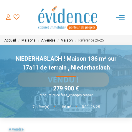
ACHETER
Accueil
Maisons
A vendre
Maison
Référence 26-25
LOUER
NIEDERHASLACH ! Maison 186 m² sur
ESTIMER
17a11 de terrain
,
Niederhaslach
FAIRE GERER
279 900 €
product.price.fees_charges.teaser
NOTRE AGENCE
7
pièce(s)
•
186
m²
•
Réf : 26-25
CONTACT
A vendre