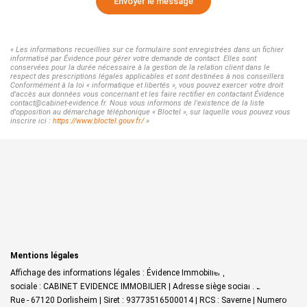
Envoyer le message
« Les informations recueillies sur ce formulaire sont enregistrées dans un fichier
informatisé par Évidence pour gérer votre demande de contact. Elles sont
conservées pour la durée nécessaire à la gestion de la relation client dans le
respect des prescriptions légales applicables et sont destinées à nos conseillers
Conformément à la loi « informatique et libertés », vous pouvez exercer votre droit
d'accès aux données vous concernant et les faire rectifier en contactant Évidence
contact@cabinet-evidence.fr. Nous vous informons de l'existence de la liste
d'opposition au démarchage téléphonique « Bloctel », sur laquelle vous pouvez vous
inscrire ici :
https://www.bloctel.gouv.fr/
»
Mentions légales
Affichage des informations légales : Évidence Immobilier | Raison
sociale : CABINET EVIDENCE IMMOBILIER | Adresse siège social : 27 Grand
Rue - 67120 Dorlisheim | Siret : 93773516500014 | RCS : Saverne | Numero