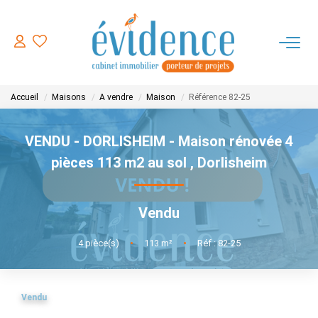
ACHETER
Accueil
Maisons
A vendre
Maison
Référence 82-25
LOUER
VENDU - DORLISHEIM - Maison rénovée 4
ESTIMER
pièces 113 m2 au sol
,
Dorlisheim
FAIRE GERER
Vendu
NOTRE AGENCE
4
pièce(s)
•
113
m²
•
Réf : 82-25
CONTACT
Vendu