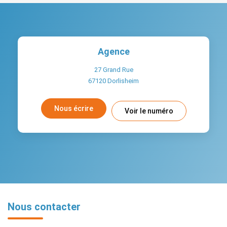
Agence
27 Grand Rue
67120
Dorlisheim
Nous écrire
Voir le numéro
Nous contacter