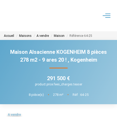
ACHETER
Accueil
Maisons
A vendre
Maison
Référence 64-25
LOUER
Maison Alsacienne KOGENHEIM 8 pièces
ESTIMER
278 m2 - 9 ares 20 !
,
Kogenheim
FAIRE GERER
291 500 €
product.price.fees_charges.teaser
NOTRE AGENCE
8
pièce(s)
•
278
m²
•
Réf : 64-25
CONTACT
A vendre