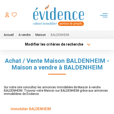
ACHETER
Accueil
A vendre
Maison
BALDENHEIM
LOUER
Modifier les critères de recherche
Type de transaction
Localisation
Acheter
Localisation
ESTIMER
Achat / Vente Maison BALDENHEIM -
Type de bien
Sélectionnez...
Surface min
Maison a vendre à BALDENHEIM
FAIRE GERER
Plus de critères
Budget max
NOTRE AGENCE
Sur notre site consultez les annonces immobilière de Maison à vendre
BALDENHEIM. Trouvez votre Maison sur BALDENHEIM grâce aux annonces
Créer une alerte
immobilières de Évidence.
CONTACT
Immobilier BALDENHEIM