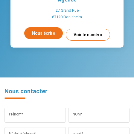
27 Grand Rue
67120
Dorlisheim
Nous écrire
Voir le numéro
Nous contacter
Prénom*
NOM*
N° de téléphone*
email*