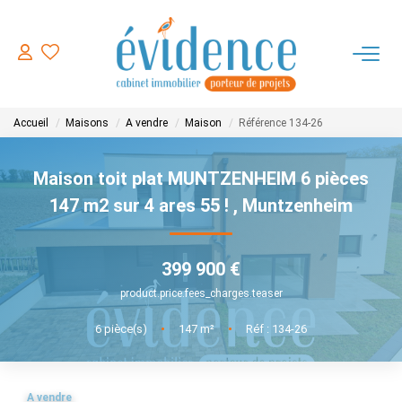
ACHETER
Accueil
Maisons
A vendre
Maison
Référence 134-26
LOUER
Maison toit plat MUNTZENHEIM 6 pièces
ESTIMER
147 m2 sur 4 ares 55 !
,
Muntzenheim
FAIRE GERER
399 900 €
product.price.fees_charges.teaser
NOTRE AGENCE
6
pièce(s)
•
147
m²
•
Réf : 134-26
CONTACT
A vendre