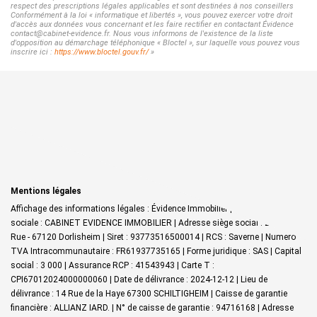
respect des prescriptions légales applicables et sont destinées à nos conseillers
Conformément à la loi « informatique et libertés », vous pouvez exercer votre droit
d'accès aux données vous concernant et les faire rectifier en contactant Évidence
contact@cabinet-evidence.fr. Nous vous informons de l'existence de la liste
d'opposition au démarchage téléphonique « Bloctel », sur laquelle vous pouvez vous
inscrire ici :
https://www.bloctel.gouv.fr/
»
Mentions légales
Affichage des informations légales : Évidence Immobilier | Raison
sociale : CABINET EVIDENCE IMMOBILIER | Adresse siège social : 27 Grand
Rue - 67120 Dorlisheim | Siret : 93773516500014 | RCS : Saverne | Numero
TVA Intracommunautaire : FR61937735165 | Forme juridique : SAS | Capital
social : 3 000 | Assurance RCP : 41543943 |
Carte T :
CPI67012024000000060 | Date de délivrance : 2024-12-12 | Lieu de
délivrance : 14 Rue de la Haye 67300 SCHILTIGHEIM | Caisse de garantie
financière : ALLIANZ IARD. | N° de caisse de garantie : 94716168 | Adresse