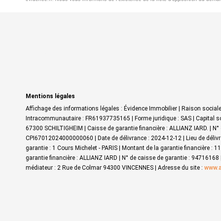
Mentions légales
Affichage des informations légales : Évidence Immobilier | Raison soci
Intracommunautaire : FR61937735165 | Forme juridique : SAS | Capital s
67300 SCHILTIGHEIM | Caisse de garantie financière : ALLIANZ IARD. | N° 
CPI67012024000000060 | Date de délivrance : 2024-12-12 | Lieu de délivr
garantie : 1 Cours Michelet - PARIS | Montant de la garantie financière :
garantie financière : ALLIANZ IARD | N° de caisse de garantie : 94716168
médiateur : 2 Rue de Colmar 94300 VINCENNES | Adresse du site :
www.