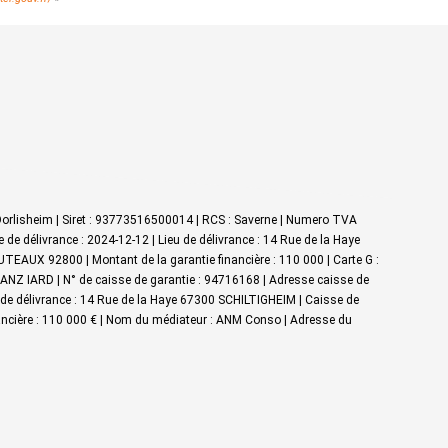
Dorlisheim | Siret : 93773516500014 | RCS : Saverne | Numero TVA
e délivrance : 2024-12-12 | Lieu de délivrance : 14 Rue de la Haye
UTEAUX 92800 | Montant de la garantie financière : 110 000 | Carte G :
IANZ IARD | N° de caisse de garantie : 94716168 | Adresse caisse de
eu de délivrance : 14 Rue de la Haye 67300 SCHILTIGHEIM | Caisse de
inancière : 110 000 € | Nom du médiateur : ANM Conso | Adresse du