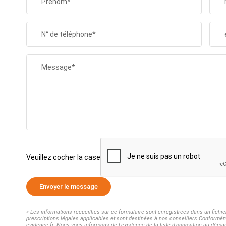
Prénom*
N° de téléphone*
Message*
Veuillez cocher la case
Envoyer le message
« Les informations recueillies sur ce formulaire sont enregistrées dans un fichi
prescriptions légales applicables et sont destinées à nos conseillers Conformémen
evidence.fr. Nous vous informons de l'existence de la liste d'opposition au démar