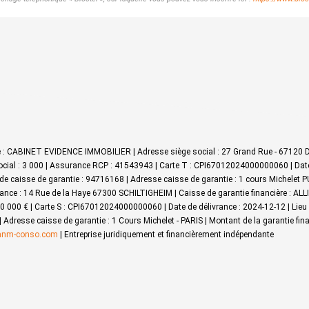
ale : CABINET EVIDENCE IMMOBILIER | Adresse siège social : 27 Grand Rue - 67120 
ocial : 3 000 | Assurance RCP : 41543943 |
Carte T : CPI67012024000000060 | Date d
de caisse de garantie : 94716168 | Adresse caisse de garantie : 1 cours Michelet P
ance : 14 Rue de la Haye 67300 SCHILTIGHEIM | Caisse de garantie financière : ALL
 110 000 € | Carte S : CPI67012024000000060 | Date de délivrance : 2024-12-12 | Li
 | Adresse caisse de garantie : 1 Cours Michelet - PARIS | Montant de la garantie f
anm-conso.com
|
Entreprise juridiquement et financièrement indépendante