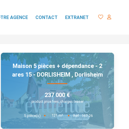
TRE AGENCE
CONTACT
EXTRANET
Maison 5 pièces + dépendance - 2
ares 15 - DORLISHEIM
,
Dorlisheim
237 000 €
product.price.fees_charges.teaser
121
m²
5
pièce(s)
Réf :
167-26