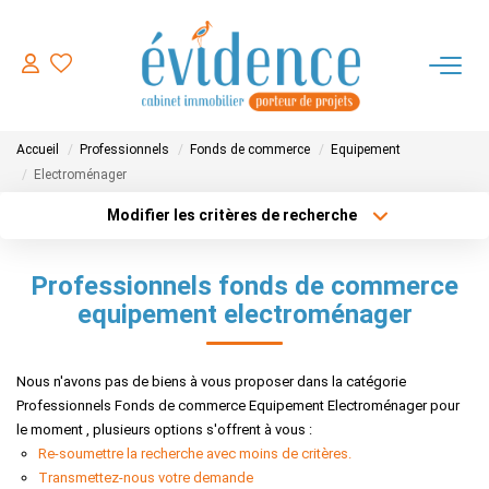
ACHETER
Accueil
Professionnels
Fonds de commerce
Equipement
LOUER
Electroménager
Modifier les critères de recherche
Type de transaction
Localisation
ESTIMER
Acheter
Localisation
Professionnels fonds de commerce
Type de bien
FAIRE GERER
Sélectionnez...
Surface min
equipement electroménager
Plus de critères
Budget max
NOTRE AGENCE
Nous n'avons pas de biens à vous proposer dans la catégorie
Professionnels Fonds de commerce Equipement Electroménager pour
Créer une alerte
le moment , plusieurs options s'offrent à vous :
CONTACT
Re-soumettre la recherche avec moins de critères.
Transmettez-nous votre demande