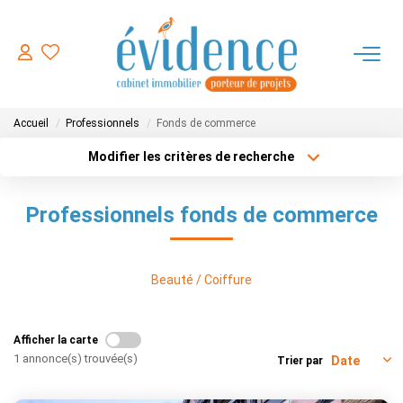
ACHETER
Accueil
Professionnels
Fonds de commerce
LOUER
Modifier les critères de recherche
Type de transaction
Localisation
Acheter
Localisation
ESTIMER
Professionnels fonds de commerce
Type de bien
Sélectionnez...
Surface min
FAIRE GERER
Plus de critères
Budget max
Beauté / Coiffure
NOTRE AGENCE
Créer une alerte
Afficher la carte
CONTACT
1 annonce(s) trouvée(s)
Trier par