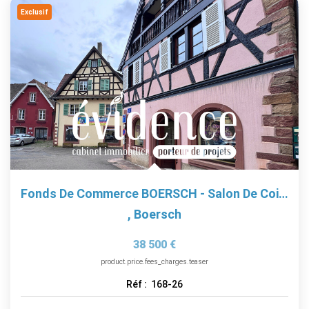
EXTRANET
Exclusif
Fonds De Commerce BOERSCH - Salon De Coiffure 40m²!
,
Boersch
38 500 €
product.price.fees_charges.teaser
Réf :
168-26