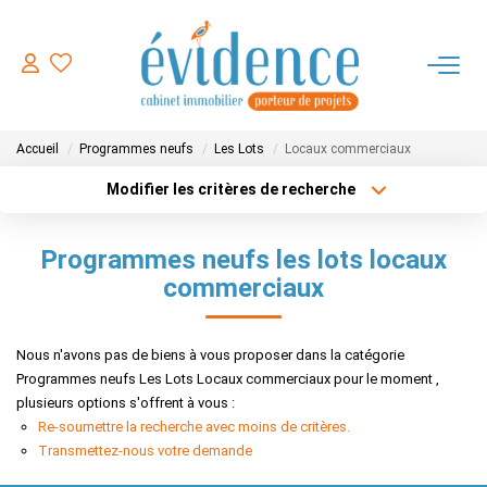
ACHETER
Accueil
Programmes neufs
Les Lots
Locaux commerciaux
LOUER
Modifier les critères de recherche
Type de transaction
Localisation
Acheter
Localisation
ESTIMER
Programmes neufs les lots locaux
Type de bien
Sélectionnez...
Surface min
commerciaux
FAIRE GERER
Plus de critères
Budget max
Nous n'avons pas de biens à vous proposer dans la catégorie
NOTRE AGENCE
Programmes neufs Les Lots Locaux commerciaux pour le moment ,
Créer une alerte
plusieurs options s'offrent à vous :
Re-soumettre la recherche avec moins de critères.
CONTACT
Transmettez-nous votre demande