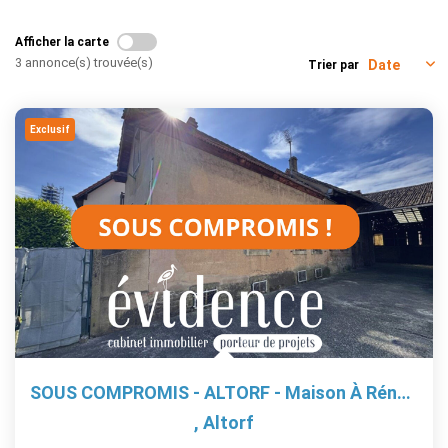
EXTRANET
Afficher la carte
3 annonce(s) trouvée(s)
Trier par
Exclusif
SOUS COMPROMIS - ALTORF - Maison À Rénover 4 Pièces 60 M²...
,
Altorf