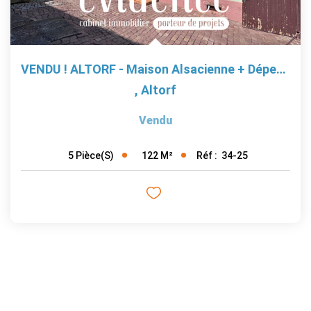
VENDU ! ALTORF - Maison Alsacienne + Dépendances Sur 4 Ares...
,
Altorf
Vendu
122
M²
Réf :
34-25
5
Pièce(s)