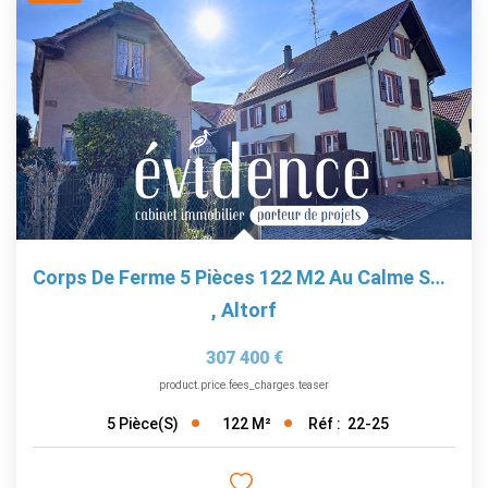
Corps De Ferme 5 Pièces 122 M2 Au Calme Sur 7 Ares 68 À...
,
Altorf
307 400 €
product.price.fees_charges.teaser
122
M²
Réf :
22-25
5
Pièce(s)