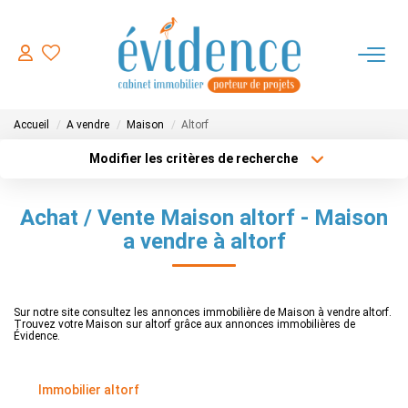
ACHETER
Accueil
A vendre
Maison
Altorf
LOUER
Modifier les critères de recherche
Type de transaction
Localisation
Acheter
Localisation
ESTIMER
Achat / Vente Maison altorf - Maison
Type de bien
Sélectionnez...
Surface min
a vendre à altorf
FAIRE GERER
Plus de critères
Budget max
NOTRE AGENCE
Sur notre site consultez les annonces immobilière de Maison à vendre altorf.
Trouvez votre Maison sur altorf grâce aux annonces immobilières de
Créer une alerte
Évidence.
CONTACT
Immobilier altorf