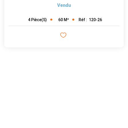
Vendu
60
M²
Réf :
120-26
4
Pièce(s)