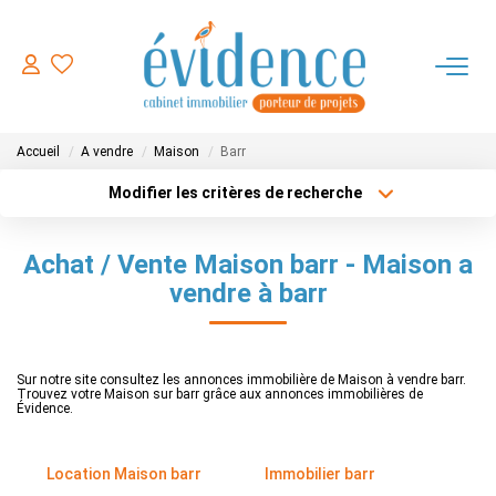
ACHETER
Accueil
A vendre
Maison
Barr
LOUER
Modifier les critères de recherche
Type de transaction
Localisation
Acheter
Localisation
ESTIMER
Achat / Vente Maison barr - Maison a
Type de bien
Sélectionnez...
Surface min
vendre à barr
FAIRE GERER
Plus de critères
Budget max
NOTRE AGENCE
Sur notre site consultez les annonces immobilière de Maison à vendre barr.
Trouvez votre Maison sur barr grâce aux annonces immobilières de
Créer une alerte
Évidence.
CONTACT
Location Maison barr
Immobilier barr