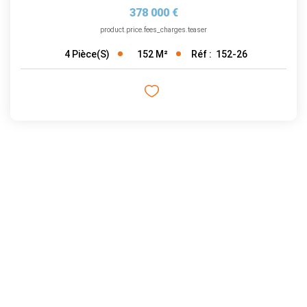
378 000 €
product.price.fees_charges.teaser
152
M²
Réf :
152-26
4
Pièce(s)